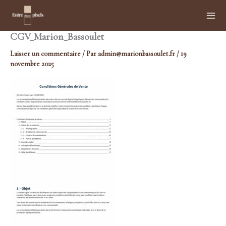
Aller
au
contenu
CGV_Marion_Bassoulet
Laisser un commentaire
/ Par
admin@marionbassoulet.fr
/
19
novembre 2025