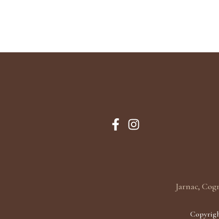
Jarnac, Cog
Copyrigh