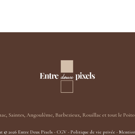
nac, Saintes, Angoulême, Barbezieux, Rouillac et tout le Poit
t © 2026 Entre Deux Pixels -
CGV
-
Politique de vie privée
-
Mention